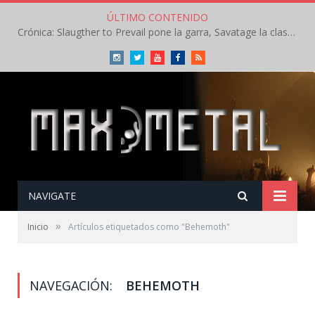
ÚLTIMO CONTENIDO
Crónica: Slaugther to Prevail pone la garra, Savatage la clase en la apertura del Leyendas del Rock – Miércoles – Agosto 2026
Instagram
Twitter
Youtube
Facebook
RSS
NAVIGATE
»
Inicio
Artículos etiquetados como "Behemoth"
NAVEGACIÓN:
BEHEMOTH