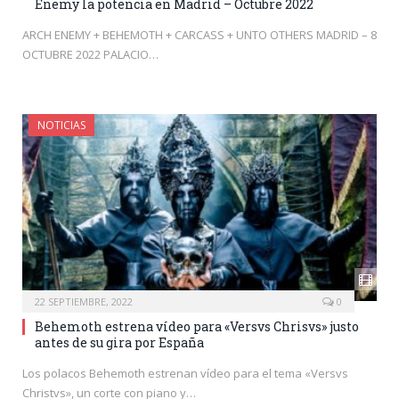
Enemy la potencia en Madrid – Octubre 2022
ARCH ENEMY + BEHEMOTH + CARCASS + UNTO OTHERS MADRID – 8
OCTUBRE 2022 PALACIO…
NOTICIAS
22 SEPTIEMBRE, 2022
0
Behemoth estrena vídeo para «Versvs Chrisvs» justo
antes de su gira por España
Los polacos Behemoth estrenan vídeo para el tema «Versvs
Christvs», un corte con piano y…