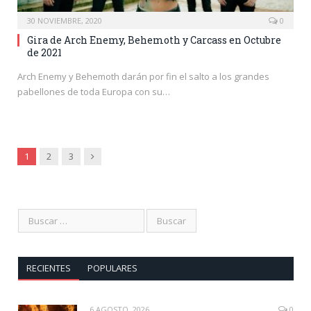
30 NOVIEMBRE, 2020
0
Gira de Arch Enemy, Behemoth y Carcass en Octubre
de 2021
Arch Enemy y Behemoth darán por fin el salto a los grandes
pabellones de toda Europa con su…
Siguiente
1
2
3
RECIENTES
POPULARES
6 AGOSTO, 2026
0