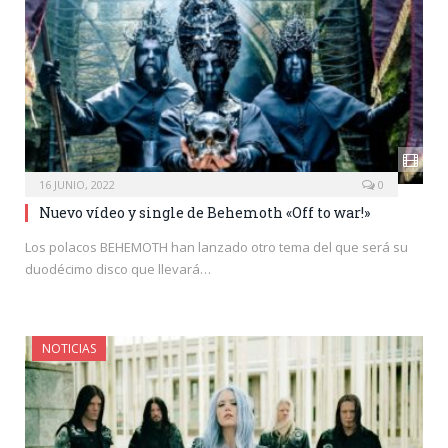
16 JUNIO, 2022
0
Nuevo vídeo y single de Behemoth «Off to war!»
Los polacos BEHEMOTH han lanzado otro tema del que será su
duodécimo disco que llevará…
NOTICIAS