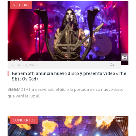
NOTICIAS
29 ENERO, 2025
0
Behemoth anuncia nuevo disco y presenta vídeo «The
Shit Ov God»
BEHEMOTH ha desvelado el título la portada de su nuevo disco,
que verá la luz el…
CONCIERTOS