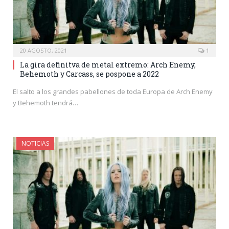
20 AGOSTO, 2021
1
La gira definitva de metal extremo: Arch Enemy,
Behemoth y Carcass, se pospone a 2022
El salto a los grandes pabellones de toda Europa de Arch Enemy
y Behemoth tendrá…
NOTICIAS